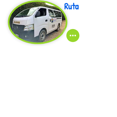
R
uta
Contacto
Teléfono:
315 353 23 02
Correo:
info@littlefarmcajica.co
Carrera 6a # 9-67
Vereda canelón
Cajicá
Ubicación