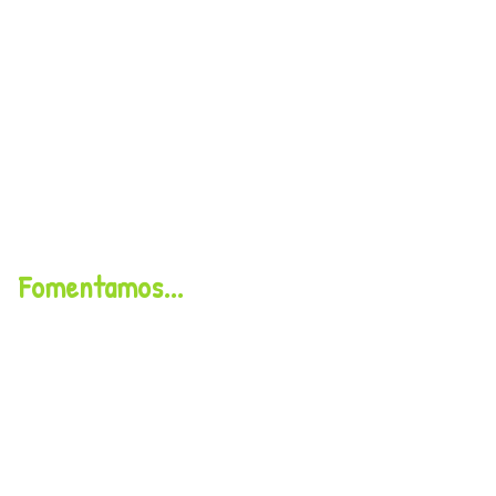
Fomentamos...
Socialización
Expresión
artística
Aprendizaje por
E
stimulación
exploración
adecuada