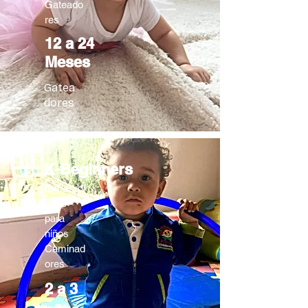
Gateado
res
12 a 24
Meses
Gatea
dores
K-Beginners
Extraordi
nario
para
niños
Caminad
ores
2 a 3