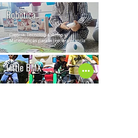
Robótica
Ciencia, Tecnología, Artes y 
Matemáticas para la primera infancia
Little BMX
Exploración motora de equilibrio como 
juego y práctica 100% recreativa
SERVICIOS
ADICIONALES