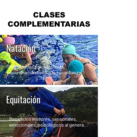
CLASES
COMPLEMENTARIAS
Natación
Habilidades psicomotoras, 
coordinación física y autoconfianza
Equitación
Beneficios motores, sensoriales, 
emocionales, psicológicos al generar 
empatía de su entorno